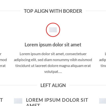
TOP ALIGN WITH BORDER
Lorem ipsum dolor sit amet
r
Lorem ipsum dolor sit amet, consectetuer
ismod
adipiscing elit, sed diam nonummy nibh euismod
adip
erat
tincidunt ut laoreet dolore magna aliquam erat
tin
volutpat….
LEFT ALIGN
IT
LOREM IPSUM DOLOR SIT
AMET