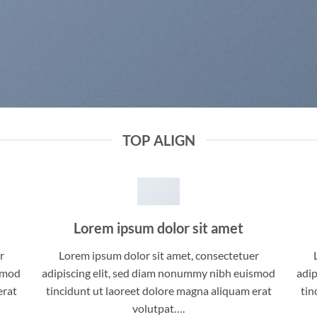
TOP ALIGN
Lorem ipsum dolor sit amet
r
Lorem ipsum dolor sit amet, consectetuer
ismod
adipiscing elit, sed diam nonummy nibh euismod
adip
erat
tincidunt ut laoreet dolore magna aliquam erat
tin
volutpat….