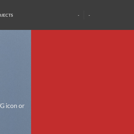
OJECTS
-
-
G icon or