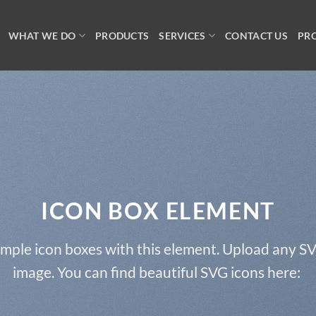
WHAT WE DO
PRODUCTS
SERVICES
CONTACT US
PR
ICON BOX ELEMENT
imple icon boxes with this element. Upload any SV
image. You can find beautiful SVG icons here: